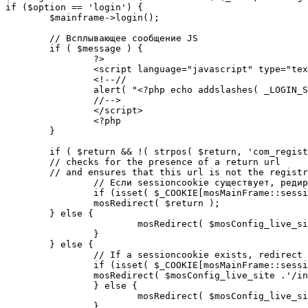
if ($option == 'login') {

	$mainframe->login();

	// Всплывающее сообщение JS

	if ( $message ) {

		?>

		<script language="javascript" type="text/javascript">

		<!--//

		alert( "<?php echo addslashes( _LOGIN_SUCCESS ); ?>" );

		//-->

		</script>

		<?php

	}

	if ( $return && !( strpos( $return, 'com_registration' ) || strpos( $return, 'com_login' ) ) ) {

	// checks for the presence of a return url 

	// and ensures that this url is not the registration or login pages

		// Если sessioncookie существует, редирект на заданную страницу. Otherwise, take an extra round for a cookiecheck

		if (isset( $_COOKIE[mosMainFrame::sessionCookieName()] )) {

		mosRedirect( $return );

	} else {

			mosRedirect( $mosConfig_live_site .'/index.php?option=cookiecheck&return=' . urlencode( $return ) );

		}

	} else {

		// If a sessioncookie exists, redirect to the start page. Otherwise, take an extra round for a cookiecheck

		if (isset( $_COOKIE[mosMainFrame::sessionCookieName()] )) {

		mosRedirect( $mosConfig_live_site .'/index.php' );

		} else {

			mosRedirect( $mosConfig_live_site .'/index.php?option=cookiecheck&return=' . urlencode( $mosConfig_live_site .'/index.php' ) );

		}
