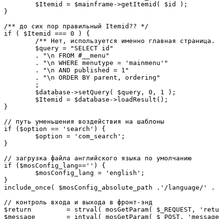
	$Itemid = $mainframe->getItemid( $id );

}

/** до сих пор правильный Itemid?? */

if ( $Itemid === 0 ) {

	/** Нет, используется именно главная страница. */

	$query = "SELECT id"

	. "\n FROM #__menu"

	. "\n WHERE menutype = 'mainmenu'"

	. "\n AND published = 1"

	. "\n ORDER BY parent, ordering"

	;

	$database->setQuery( $query, 0, 1 );

	$Itemid = $database->loadResult();

}

// путь уменьшения воздействия на шаблоны

if ($option == 'search') {

	$option = 'com_search';

}

// загрузка файла английского языка по умолчанию

if ($mosConfig_lang=='') {

	$mosConfig_lang = 'english';

}

include_once( $mosConfig_absolute_path .'/language/' . 
// контроль входа и выхода в фронт-энд 

$return 	= strval( mosGetParam( $_REQUEST, 'return', NULL ) );

$message 	= intval( mosGetParam( $_POST, 'message', 0 ) );
