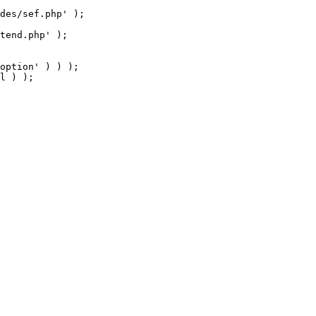
tend.php' );

option' ) ) );

l ) );
