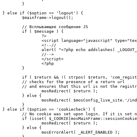
	}

} else if ($option == 'logout') {

	$mainframe->logout();

	// Всплывающее сообщение JS

	if ( $message ) {

		?>

		<script language="javascript" type="text/javascript">

		<!--//

		alert( "<?php echo addslashes( _LOGOUT_SUCCESS ); ?>" );

		//-->

		</script>

		<?php

	}

	if ( $return && !( strpos( $return, 'com_registration' ) || strpos( $return, 'com_login' ) ) ) {

	// checks for the presence of a return url 

	// and ensures that this url is not the registration or logout pages

		mosRedirect( $return );

	} else {

		mosRedirect( $mosConfig_live_site.'/index.php' );

	}

} else if ($option == 'cookiecheck') {

	// No cookie was set upon login. If it is set now, redirect to the given page. Otherwise, show error message.

	if (isset( $_COOKIE[mosMainFrame::sessionCookieName()] )) {

		mosRedirect( $return );

	} else {

		mosErrorAlert( _ALERT_ENABLED );

	}
