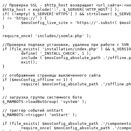
// Проверка SSL - $http_host возвращает <url_сайта>:<но
$http_host = explode(':', $_SERVER['HTTP_HOST'] );

if( (!empty( $_SERVER['HTTPS'] ) && strtolower( $_SERVE
) != 'https://' ) {

	$mosConfig_live_site = 'https://'.substr( $mosConfig_live_site, 7 );

}

require_once( 'includes/joomla.php' );

//Проверка подпаки установки, удалена при работе с SVN

if (file_exists( 'installation/index.php' ) && $_VERSIO
	define( '_INSTALL_CHECK', 1 );

	include ( $mosConfig_absolute_path .'/offline.php');

	exit();

}

// отображение страницы выключенного сайта

if ($mosConfig_offline == 1) {

	require( $mosConfig_absolute_path .'/offline.php' );

}

// загрузка группы системного бота

$_MAMBOTS->loadBotGroup( 'system' );

// триггер событий onStart

$_MAMBOTS->trigger( 'onStart' );

if (file_exists( $mosConfig_absolute_path .'/components
	require_once( $mosConfig_absolute_path .'/components/com_sef/sef.php' );
