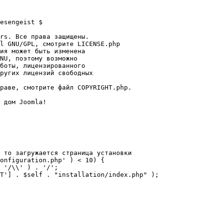
esengeist $

rs. Все права защищены.

l GNU/GPL, смотрите LICENSE.php

ия может быть изменена

NU, поэтому возможно

боты, лицензированного

ругих лицензий свободных 

раве, смотрите файл COPYRIGHT.php.

 дом Joomla!

 то загружается страница установки

onfiguration.php' ) < 10) {
