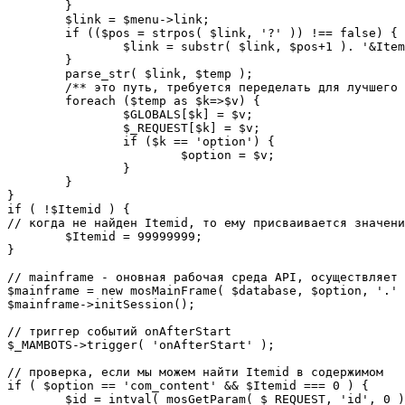
	}

	$link = $menu->link;

	if (($pos = strpos( $link, '?' )) !== false) {

		$link = substr( $link, $pos+1 ). '&Itemid='.$Itemid;

	}

	parse_str( $link, $temp );

	/** это путь, требуется переделать для лучшего управления глобальными переменными */

	foreach ($temp as $k=>$v) {

		$GLOBALS[$k] = $v;

		$_REQUEST[$k] = $v;

		if ($k == 'option') {

			$option = $v;

		}

	}

}

if ( !$Itemid ) {

// когда не найден Itemid, то ему присваивается значени
	$Itemid = 99999999;

} 

// mainframe - оновная рабочая среда API, осуществляет 
$mainframe = new mosMainFrame( $database, $option, '.' 
$mainframe->initSession();

// триггер событий onAfterStart

$_MAMBOTS->trigger( 'onAfterStart' );

// проверка, если мы можем найти Itemid в содержимом

if ( $option == 'com_content' && $Itemid === 0 ) {

	$id = intval( mosGetParam( $_REQUEST, 'id', 0 ) );
