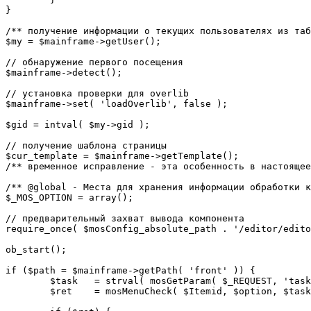
}

/** получение информации о текущих пользователях из таб
$my = $mainframe->getUser();

// обнаружение первого посещения

$mainframe->detect();

// установка проверки для overlib

$mainframe->set( 'loadOverlib', false );

$gid = intval( $my->gid );

// получение шаблона страницы

$cur_template = $mainframe->getTemplate();

/** временное исправление - эта особенность в настоящее
/** @global - Места для хранения информации обработки к
$_MOS_OPTION = array();

// предварительный захват вывода компонента

require_once( $mosConfig_absolute_path . '/editor/edito
ob_start();		 

if ($path = $mainframe->getPath( 'front' )) {

	$task 	= strval( mosGetParam( $_REQUEST, 'task', '' ) );

	$ret 	= mosMenuCheck( $Itemid, $option, $task, $gid );
