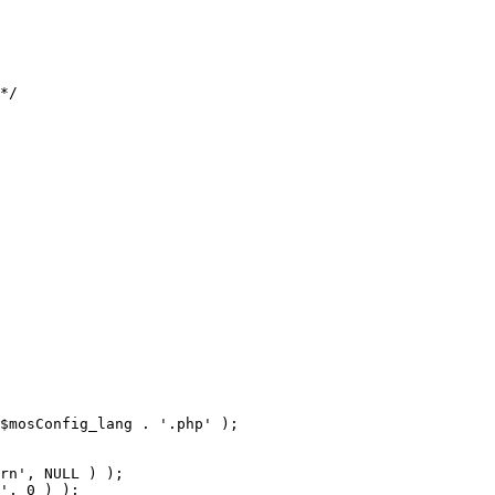
$mosConfig_lang . '.php' );
