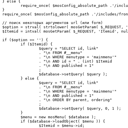
} else {

	require_once( $mosConfig_absolute_path .'/includes/sef.php' );

}

require_once( $mosConfig_absolute_path .'/includes/fron
// поиск некоторых аргументов url (или form)

$option = strval( strtolower( mosGetParam( $_REQUEST, '
$Itemid = intval( mosGetParam( $_REQUEST, 'Itemid', nul
if ($option == '') {

	if ($Itemid) {

		$query = "SELECT id, link"

		. "\n FROM #__menu"

		. "\n WHERE menutype = 'mainmenu'"

		. "\n AND id = " . (int) $Itemid

		. "\n AND published = 1"

		;

		$database->setQuery( $query );

	} else {

		$query = "SELECT id, link"

		. "\n FROM #__menu"

		. "\n WHERE menutype = 'mainmenu'"

		. "\n AND published = 1"

		. "\n ORDER BY parent, ordering"

		;

		$database->setQuery( $query, 0, 1 );

	}

	$menu = new mosMenu( $database );

	if ($database->loadObject( $menu )) {

		$Itemid = $menu->id;
