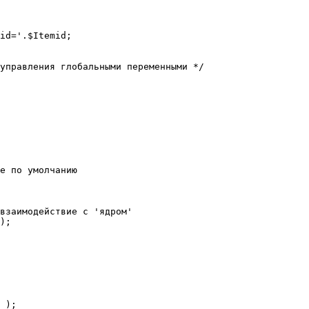
е по умолчанию

взаимодействие с 'ядром'

);
