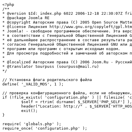
<?php

/**

* @version $Id: index.php 6022 2006-12-18 22:30:07Z fri
* @package Joomla RE

* @copyright Авторские права (C) 2005 Open Source Matte
* @license Лицензия http://www.gnu.org/copyleft/gpl.htm
* Joomla! - свободное программное обеспечение. Эта верс
* в соответствии с Генеральной Общественной Лицензией G
* её дальнейшее распространение в составе результата ра
* согласно Генеральной Общественной Лицензией GNU или д
* программ или программ с открытым исходным кодом.

* Для просмотра подробностей и замечаний об авторском п
* 

* @localized Авторские права (C) 2006 Joom.Ru - Русский
* @translator Sourpuss (sourpuss@mail.ru)

*/

// Установка флага родительского файла 

define( '_VALID_MOS', 1 );

// проверка конфигурационного файла, если не обнаружен,
if (!file_exists( 'configuration.php' ) || filesize( 'c
	$self = rtrim( dirname( $_SERVER['PHP_SELF'] ), '/\\' ) . '/';

	header("Location: http://" . $_SERVER['HTTP_HOST'] . $self . "installation/index.php" );

	exit();

}

require( 'globals.php' );

require_once( 'configuration.php' );
