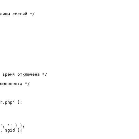
лицы сессий */

 время отключена */

омпонента */

r.php' );
