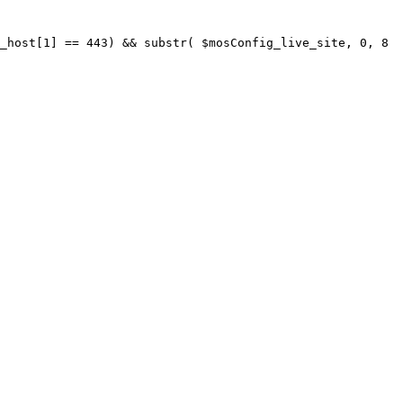
_host[1] == 443) && substr( $mosConfig_live_site, 0, 8 