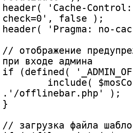
header( 'Cache-Control:
check=0', false );

header( 'Pragma: no-cac
// отображение предупре
при входе админа

if (defined( '_ADMIN_OF
	include( $mosConfig_absolute_path 
.'/offlinebar.php' );

}

// загрузка файла шаблон