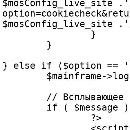
$mosConfig_live_site .'
option=cookiecheck&retu
$mosConfig_live_site .'
		}

	}

} else if ($option == '
	$mainframe->logout();

	// Всплывающее сообщение JS

	if ( $message ) {

		?>

		<script language="javascript" 