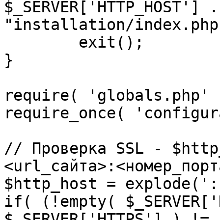
$_SERVER['HTTP_HOST'] .
"installation/index.php"
	exit();

}

require( 'globals.php' )
require_once( 'configur
// Проверка SSL - $http
<url_сайта>:<номер_порт
$http_host = explode(':
if( (!empty( $_SERVER['
$_SERVER['HTTPS'] ) != 