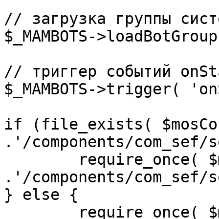
// загрузка группы сист
$_MAMBOTS->loadBotGroup
// триггер событий onSta
$_MAMBOTS->trigger( 'on
if (file_exists( $mosCo
.'/components/com_sef/s
	require_once( $mosConfig_absolute_path 
.'/components/com_sef/s
} else {

	require_once( $mosConfig_absolute_path 