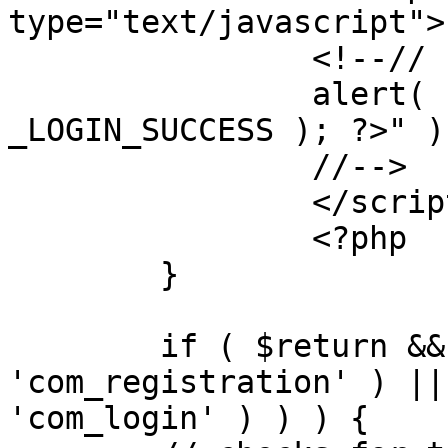
type="text/javascript">

		<!--//

		alert( "<?php echo addslashes( 
_LOGIN_SUCCESS ); ?>" );
		//-->

		</script>

		<?php

	}

	if ( $return && !( strpos( $return, 
'com_registration' ) ||
'com_login' ) ) ) {
