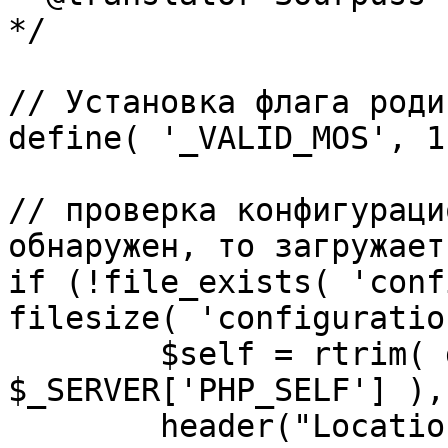
*/

// Установка флага роди
define( '_VALID_MOS', 1 
// проверка конфигураци
обнаружен, то загружает
if (!file_exists( 'conf
filesize( 'configuratio
	$self = rtrim( dirname( 
$_SERVER['PHP_SELF'] ),
	header("Location: http://" . 