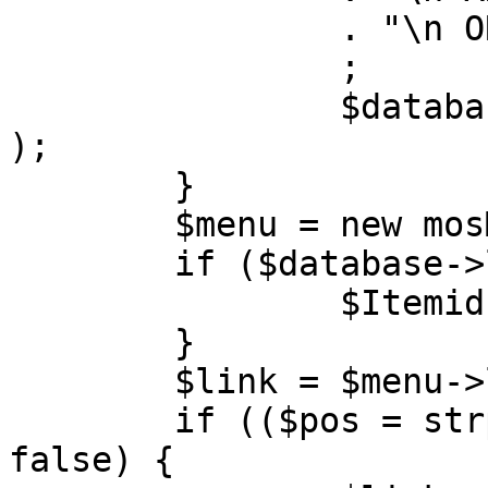
		. "\n ORDER BY parent, ordering"

		;

		$database->setQuery( $query, 0, 1 
);

	}

	$menu = new mosMenu( $database );

	if ($database->loadObject( $menu )) {

		$Itemid = $menu->id;

	}

	$link = $menu->link;

	if (($pos = strpos( $link, '?' )) !== 
false) {
