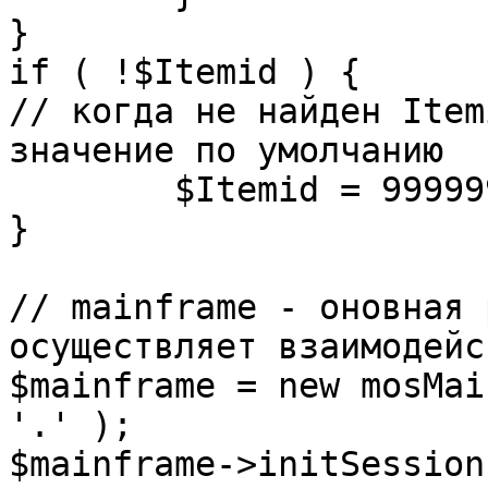
}

if ( !$Itemid ) {

// когда не найден Item
значение по умолчанию

	$Itemid = 99999999;

} 

// mainframe - оновная 
осуществляет взаимодейс
$mainframe = new mosMai
'.' );

$mainframe->initSession(