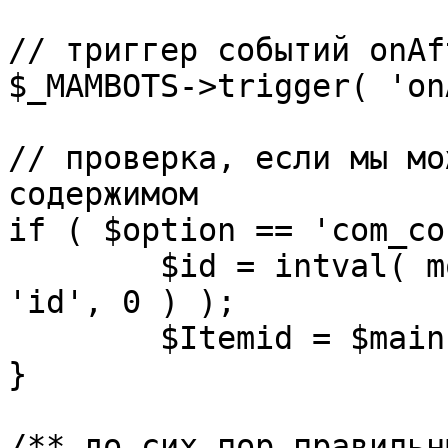
// триггер событий onAf
$_MAMBOTS->trigger( 'on
// проверка, если мы мо
содержимом

if ( $option == 'com_co
	$id = intval( mosGetParam( $_REQUEST, 
'id', 0 ) );

	$Itemid = $mainframe->getItemid( $id );

}

/** до сих пор правильн