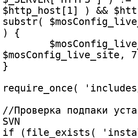
$http_host[1] ) && $htt
substr( $mosConfig_live
) {

	$mosConfig_live_site = 'https://'.substr( 
$mosConfig_live_site, 7 
}

require_once( 'includes
//Проверка подпаки уста
SVN

if (file_exists( 'insta