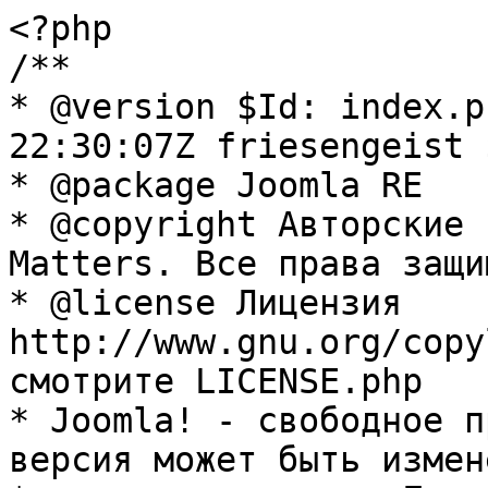
<?php

/**

* @version $Id: index.p
22:30:07Z friesengeist $
* @package Joomla RE

* @copyright Авторские 
Matters. Все права защи
* @license Лицензия 
http://www.gnu.org/copy
смотрите LICENSE.php

* Joomla! - свободное п
версия может быть измене