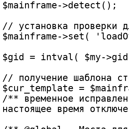
$mainframe->detect();

// установка проверки д
$mainframe->set( 'loadO
$gid = intval( $my->gid 
// получение шаблона ст
$cur_template = $mainfr
/** временное исправлен
настоящее время отключе