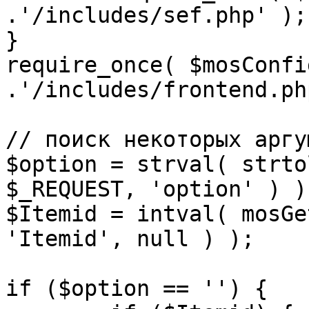
.'/includes/sef.php' );

}

require_once( $mosConfi
.'/includes/frontend.ph
// поиск некоторых аргу
$option = strval( strto
$_REQUEST, 'option' ) ) 
$Itemid = intval( mosGe
'Itemid', null ) );

if ($option == '') {
