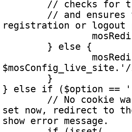
	// checks for the presence of a return url 

	// and ensures that this url is not the 
registration or logout 
		mosRedirect( $return );

	} else {

		mosRedirect( 
$mosConfig_live_site.'/
	}

} else if ($option == '
	// No cookie was set upon login. If it is 
set now, redirect to th
show error message.

	if (isset( 