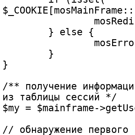
$_COOKIE[mosMainFrame::
		mosRedirect( $return );

	} else {

		mosErrorAlert( _ALERT_ENABLED );

	}

}

/** получение информаци
из таблицы сессий */

$my = $mainframe->getUs
// обнаружение первого 