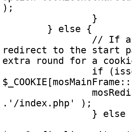
);

		}

	} else {

		// If a sessioncookie exists, 
redirect to the start p
extra round for a cooki
		if (isset( 
$_COOKIE[mosMainFrame::
		mosRedirect( $mosConfig_live_site 
.'/index.php' );

		} else {

			mosRedirect(