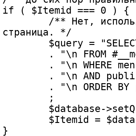
if ( $Itemid === 0 ) {

	/** Нет, используется именно главная 
страница. */

	$query = "SELECT id"

	. "\n FROM #__menu"

	. "\n WHERE menutype = 'mainmenu'"

	. "\n AND published = 1"

	. "\n ORDER BY parent, ordering"

	;

	$database->setQuery( $query, 0, 1 );

	$Itemid = $database->loadResult();

}
