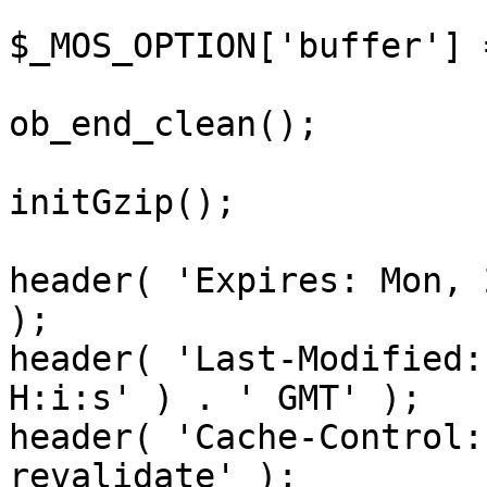
$_MOS_OPTION['buffer'] 
ob_end_clean();

initGzip();

header( 'Expires: Mon, 
);

header( 'Last-Modified:
H:i:s' ) . ' GMT' );

header( 'Cache-Control:
revalidate' );
