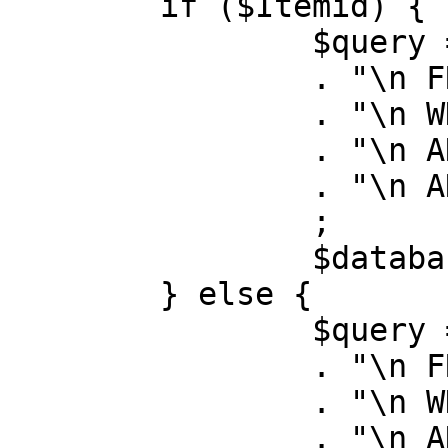
	if ($Itemid) {

		$query = "SELECT id, link"

		. "\n FROM #__menu"

		. "\n WHERE menutype = 'mainmenu'"

		. "\n AND id = " . (int) $Itemid

		. "\n AND published = 1"

		;

		$database->setQuery( $query );

	} else {

		$query = "SELECT id, link"

		. "\n FROM #__menu"

		. "\n WHERE menutype = 'mainmenu'"

		. "\n AND published = 1"
