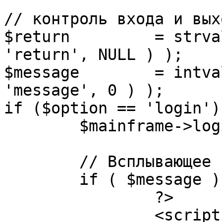
// контроль входа и вых
$return 	= strval( mosGetParam( $_REQUEST, 
'return', NULL ) );

$message 	= intval( mosGetParam( $_POST, 
'message', 0 ) );

if ($option == 'login') 
	$mainframe->login();

	// Всплывающее сообщение JS

	if ( $message ) {

		?>

		<script language="javascript" 