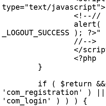
type="text/javascript">

		<!--//

		alert( "<?php echo addslashes( 
_LOGOUT_SUCCESS ); ?>" )
		//-->

		</script>

		<?php

	}

	if ( $return && !( strpos( $return, 
'com_registration' ) ||
'com_login' ) ) ) {
