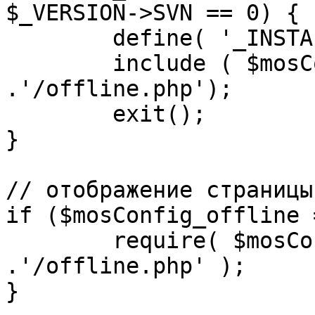
$_VERSION->SVN == 0) {

	define( '_INSTALL_CHECK', 1 );

	include ( $mosConfig_absolute_path 
.'/offline.php');

	exit();

}

// отображение страницы
if ($mosConfig_offline 
	require( $mosConfig_absolute_path 
.'/offline.php' );

}
