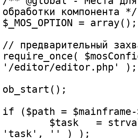
/** @global - Места для
обработки компонента */

$_MOS_OPTION = array();

// предварительный захв
require_once( $mosConfi
'/editor/editor.php' );

ob_start();		 

if ($path = $mainframe-
	$task 	= strval( mosGetParam( $_REQUEST, 
'task', '' ) );
