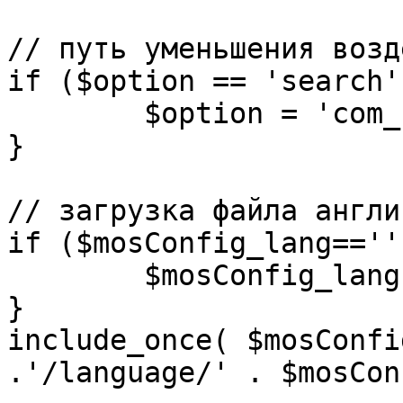
// путь уменьшения возд
if ($option == 'search')
	$option = 'com_search';

}

// загрузка файла англи
if ($mosConfig_lang=='')
	$mosConfig_lang = 'english';

}

include_once( $mosConfi
.'/language/' . $mosCon