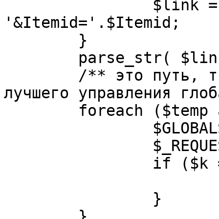
		$link = substr( $link, $pos+1 ). 
'&Itemid='.$Itemid;

	}

	parse_str( $link, $temp );

	/** это путь, требуется переделать для 
лучшего управления глоб
	foreach ($temp as $k=>$v) {

		$GLOBALS[$k] = $v;

		$_REQUEST[$k] = $v;

		if ($k == 'option') {

			$option = $v;
		}

	}
