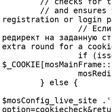
	// checks for the presence of a return url 

	// and ensures that this url is not the 
registration or login pa
		// Если sessioncookie существует, 
редирект на заданную ст
extra round for a cooki
		if (isset( 
$_COOKIE[mosMainFrame::
		mosRedirect( $return );

	} else {

			mosRedirect(
$mosConfig_live_site .'
option=cookiecheck&retu