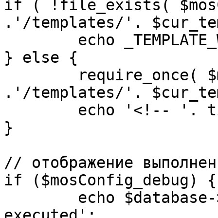
if ( !file_exists( $mos
.'/templates/'. $cur_te
	echo _TEMPLATE_WARN . $cur_template;

} else {

	require_once( $mosConfig_absolute_path 
.'/templates/'. $cur_te
	echo '<!-- '. time() .' -->';

}

// отображение выполнен
if ($mosConfig_debug) {

	echo $database->_ticker . ' queries 
executed';
