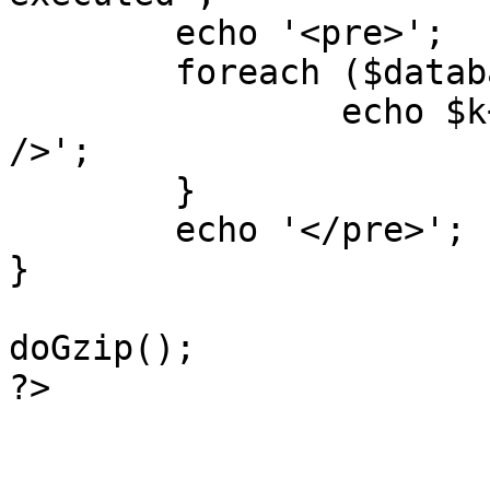
	echo '<pre>';

 	foreach ($database->_log as $k=>$sql) {

 		echo $k+1 . "\n" . $sql . '<hr 
/>';

	}

	echo '</pre>';

}

doGzip();

?>