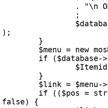
		. "\n ORDER BY parent, ordering"

		;

		$database->setQuery( $query, 0, 1 
);

	}

	$menu = new mosMenu( $database );

	if ($database->loadObject( $menu )) {

		$Itemid = $menu->id;

	}

	$link = $menu->link;

	if (($pos = strpos( $link, '?' )) !== 
false) {
