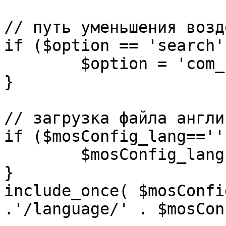
// путь уменьшения возд
if ($option == 'search')
	$option = 'com_search';

}

// загрузка файла англи
if ($mosConfig_lang=='')
	$mosConfig_lang = 'english';

}

include_once( $mosConfi
.'/language/' . $mosCon