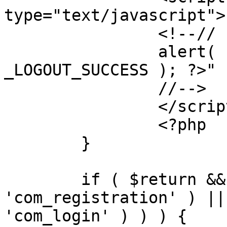
type="text/javascript">

		<!--//

		alert( "<?php echo addslashes( 
_LOGOUT_SUCCESS ); ?>" )
		//-->

		</script>

		<?php

	}

	if ( $return && !( strpos( $return, 
'com_registration' ) ||
'com_login' ) ) ) {
