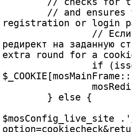
	// checks for the presence of a return url 

	// and ensures that this url is not the 
registration or login pa
		// Если sessioncookie существует, 
редирект на заданную ст
extra round for a cooki
		if (isset( 
$_COOKIE[mosMainFrame::
		mosRedirect( $return );

	} else {

			mosRedirect(
$mosConfig_live_site .'
option=cookiecheck&retu