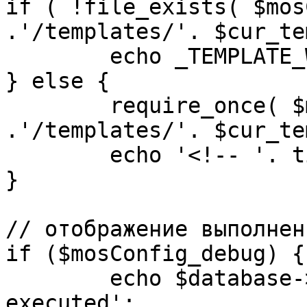
if ( !file_exists( $mos
.'/templates/'. $cur_te
	echo _TEMPLATE_WARN . $cur_template;

} else {

	require_once( $mosConfig_absolute_path 
.'/templates/'. $cur_te
	echo '<!-- '. time() .' -->';

}

// отображение выполнен
if ($mosConfig_debug) {

	echo $database->_ticker . ' queries 
executed';
