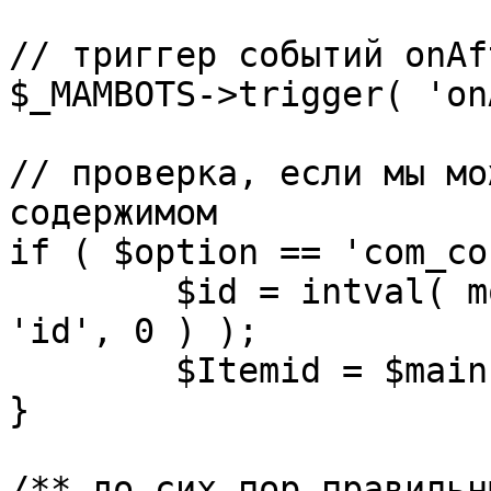
// триггер событий onAf
$_MAMBOTS->trigger( 'on
// проверка, если мы мо
содержимом

if ( $option == 'com_co
	$id = intval( mosGetParam( $_REQUEST, 
'id', 0 ) );

	$Itemid = $mainframe->getItemid( $id );

}

/** до сих пор правильн