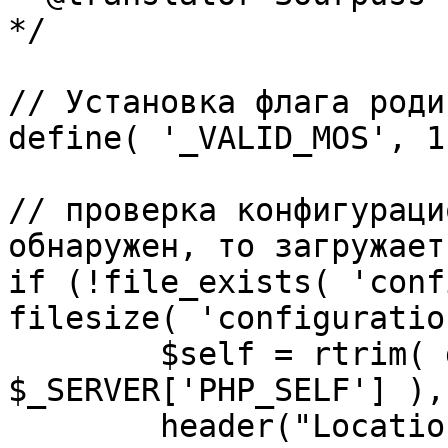
*/

// Установка флага роди
define( '_VALID_MOS', 1 
// проверка конфигураци
обнаружен, то загружает
if (!file_exists( 'conf
filesize( 'configuratio
	$self = rtrim( dirname( 
$_SERVER['PHP_SELF'] ),
	header("Location: http://" . 