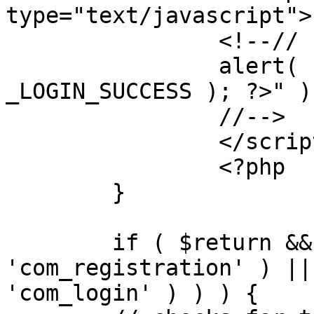
type="text/javascript">

		<!--//

		alert( "<?php echo addslashes( 
_LOGIN_SUCCESS ); ?>" );
		//-->

		</script>

		<?php

	}

	if ( $return && !( strpos( $return, 
'com_registration' ) ||
'com_login' ) ) ) {
