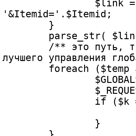
		$link = substr( $link, $pos+1 ). 
'&Itemid='.$Itemid;

	}

	parse_str( $link, $temp );

	/** это путь, требуется переделать для 
лучшего управления глоб
	foreach ($temp as $k=>$v) {

		$GLOBALS[$k] = $v;

		$_REQUEST[$k] = $v;

		if ($k == 'option') {

			$option = $v;
		}

	}
