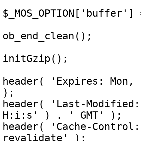
$_MOS_OPTION['buffer'] 
ob_end_clean();

initGzip();

header( 'Expires: Mon, 
);

header( 'Last-Modified:
H:i:s' ) . ' GMT' );

header( 'Cache-Control:
revalidate' );
