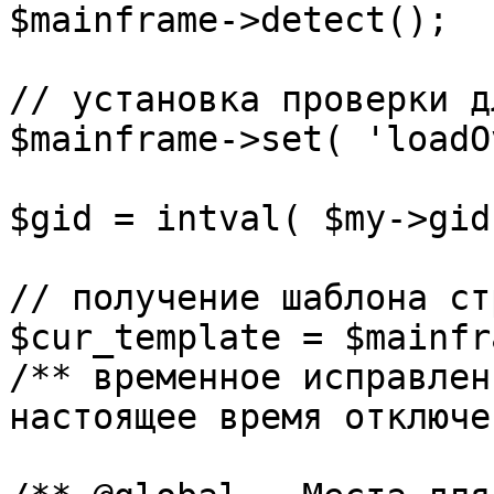
$mainframe->detect();

// установка проверки д
$mainframe->set( 'loadO
$gid = intval( $my->gid 
// получение шаблона ст
$cur_template = $mainfr
/** временное исправлен
настоящее время отключе