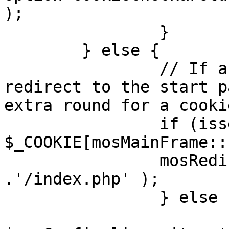
);

		}

	} else {

		// If a sessioncookie exists, 
redirect to the start p
extra round for a cooki
		if (isset( 
$_COOKIE[mosMainFrame::
		mosRedirect( $mosConfig_live_site 
.'/index.php' );

		} else {

			mosRedirect(