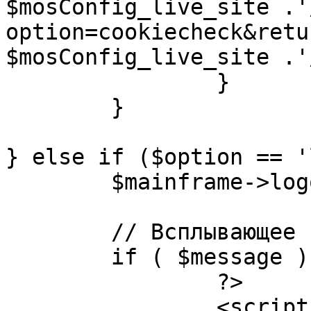
$mosConfig_live_site .'
option=cookiecheck&retu
$mosConfig_live_site .'
		}

	}

} else if ($option == '
	$mainframe->logout();

	// Всплывающее сообщение JS

	if ( $message ) {

		?>

		<script language="javascript" 