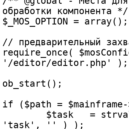
/** @global - Места для
обработки компонента */

$_MOS_OPTION = array();

// предварительный захв
require_once( $mosConfi
'/editor/editor.php' );

ob_start();		 

if ($path = $mainframe-
	$task 	= strval( mosGetParam( $_REQUEST, 
'task', '' ) );
