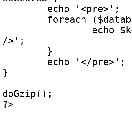
	echo '<pre>';

 	foreach ($database->_log as $k=>$sql) {

 		echo $k+1 . "\n" . $sql . '<hr 
/>';

	}

	echo '</pre>';

}

doGzip();

?>