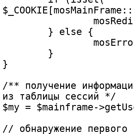
$_COOKIE[mosMainFrame::
		mosRedirect( $return );

	} else {

		mosErrorAlert( _ALERT_ENABLED );

	}

}

/** получение информаци
из таблицы сессий */

$my = $mainframe->getUs
// обнаружение первого 