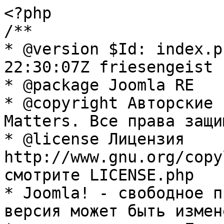
<?php

/**

* @version $Id: index.p
22:30:07Z friesengeist $
* @package Joomla RE

* @copyright Авторские 
Matters. Все права защи
* @license Лицензия 
http://www.gnu.org/copy
смотрите LICENSE.php

* Joomla! - свободное п
версия может быть измене