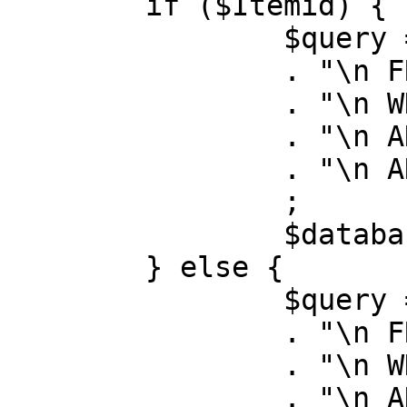
	if ($Itemid) {

		$query = "SELECT id, link"

		. "\n FROM #__menu"

		. "\n WHERE menutype = 'mainmenu'"

		. "\n AND id = " . (int) $Itemid

		. "\n AND published = 1"

		;

		$database->setQuery( $query );

	} else {

		$query = "SELECT id, link"

		. "\n FROM #__menu"

		. "\n WHERE menutype = 'mainmenu'"

		. "\n AND published = 1"
