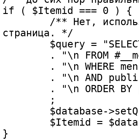
if ( $Itemid === 0 ) {

	/** Нет, используется именно главная 
страница. */

	$query = "SELECT id"

	. "\n FROM #__menu"

	. "\n WHERE menutype = 'mainmenu'"

	. "\n AND published = 1"

	. "\n ORDER BY parent, ordering"

	;

	$database->setQuery( $query, 0, 1 );

	$Itemid = $database->loadResult();

}
