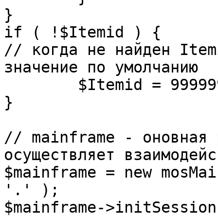
}

if ( !$Itemid ) {

// когда не найден Item
значение по умолчанию

	$Itemid = 99999999;

} 

// mainframe - оновная 
осуществляет взаимодейс
$mainframe = new mosMai
'.' );

$mainframe->initSession(