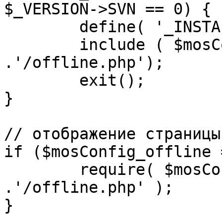
$_VERSION->SVN == 0) {

	define( '_INSTALL_CHECK', 1 );

	include ( $mosConfig_absolute_path 
.'/offline.php');

	exit();

}

// отображение страницы
if ($mosConfig_offline 
	require( $mosConfig_absolute_path 
.'/offline.php' );

}
