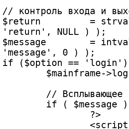
// контроль входа и вых
$return 	= strval( mosGetParam( $_REQUEST, 
'return', NULL ) );

$message 	= intval( mosGetParam( $_POST, 
'message', 0 ) );

if ($option == 'login') 
	$mainframe->login();

	// Всплывающее сообщение JS

	if ( $message ) {

		?>

		<script language="javascript" 