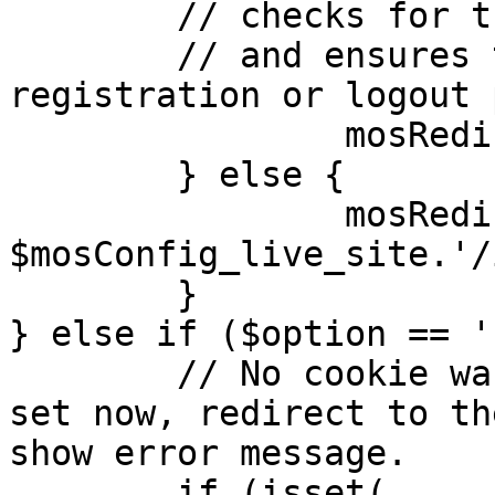
	// checks for the presence of a return url 

	// and ensures that this url is not the 
registration or logout 
		mosRedirect( $return );

	} else {

		mosRedirect( 
$mosConfig_live_site.'/
	}

} else if ($option == '
	// No cookie was set upon login. If it is 
set now, redirect to th
show error message.

	if (isset( 