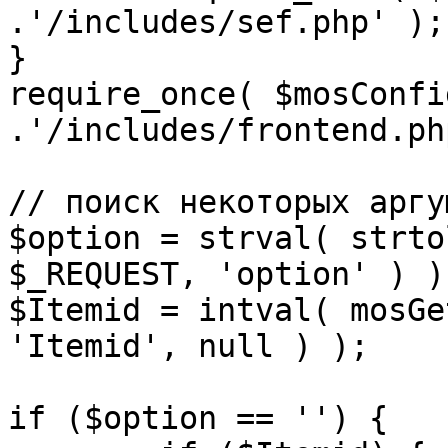
.'/includes/sef.php' );

}

require_once( $mosConfi
.'/includes/frontend.ph
// поиск некоторых аргу
$option = strval( strto
$_REQUEST, 'option' ) ) 
$Itemid = intval( mosGe
'Itemid', null ) );

if ($option == '') {
