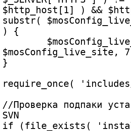
$http_host[1] ) && $htt
substr( $mosConfig_live
) {

	$mosConfig_live_site = 'https://'.substr( 
$mosConfig_live_site, 7 
}

require_once( 'includes
//Проверка подпаки уста
SVN

if (file_exists( 'insta