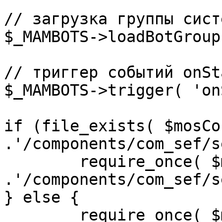
// загрузка группы сист
$_MAMBOTS->loadBotGroup
// триггер событий onSta
$_MAMBOTS->trigger( 'on
if (file_exists( $mosCo
.'/components/com_sef/s
	require_once( $mosConfig_absolute_path 
.'/components/com_sef/s
} else {

	require_once( $mosConfig_absolute_path 