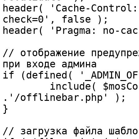
header( 'Cache-Control:
check=0', false );

header( 'Pragma: no-cac
// отображение предупре
при входе админа

if (defined( '_ADMIN_OF
	include( $mosConfig_absolute_path 
.'/offlinebar.php' );

}

// загрузка файла шаблон