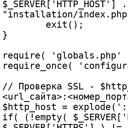
$_SERVER['HTTP_HOST'] .
"installation/index.php"
	exit();

}

require( 'globals.php' )
require_once( 'configur
// Проверка SSL - $http
<url_сайта>:<номер_порт
$http_host = explode(':
if( (!empty( $_SERVER['
$_SERVER['HTTPS'] ) != 