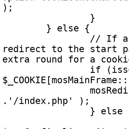
);

		}

	} else {

		// If a sessioncookie exists, 
redirect to the start p
extra round for a cooki
		if (isset( 
$_COOKIE[mosMainFrame::
		mosRedirect( $mosConfig_live_site 
.'/index.php' );

		} else {

			mosRedirect(