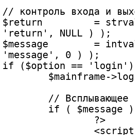
// контроль входа и вых
$return 	= strval( mosGetParam( $_REQUEST, 
'return', NULL ) );

$message 	= intval( mosGetParam( $_POST, 
'message', 0 ) );

if ($option == 'login') 
	$mainframe->login();

	// Всплывающее сообщение JS

	if ( $message ) {

		?>

		<script language="javascript" 