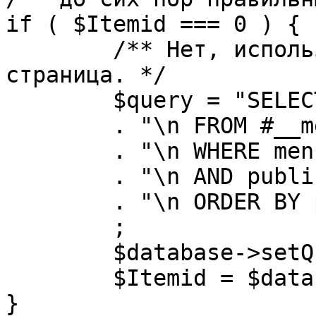
if ( $Itemid === 0 ) {

	/** Нет, используется именно главная 
страница. */

	$query = "SELECT id"

	. "\n FROM #__menu"

	. "\n WHERE menutype = 'mainmenu'"

	. "\n AND published = 1"

	. "\n ORDER BY parent, ordering"

	;

	$database->setQuery( $query, 0, 1 );

	$Itemid = $database->loadResult();

}
