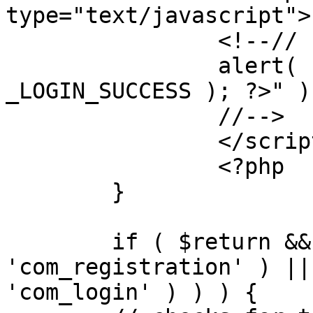
type="text/javascript">

		<!--//

		alert( "<?php echo addslashes( 
_LOGIN_SUCCESS ); ?>" );
		//-->

		</script>

		<?php

	}

	if ( $return && !( strpos( $return, 
'com_registration' ) ||
'com_login' ) ) ) {
