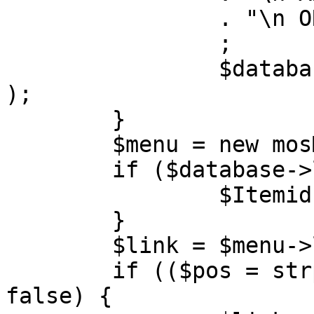
		. "\n ORDER BY parent, ordering"

		;

		$database->setQuery( $query, 0, 1 
);

	}

	$menu = new mosMenu( $database );

	if ($database->loadObject( $menu )) {

		$Itemid = $menu->id;

	}

	$link = $menu->link;

	if (($pos = strpos( $link, '?' )) !== 
false) {
