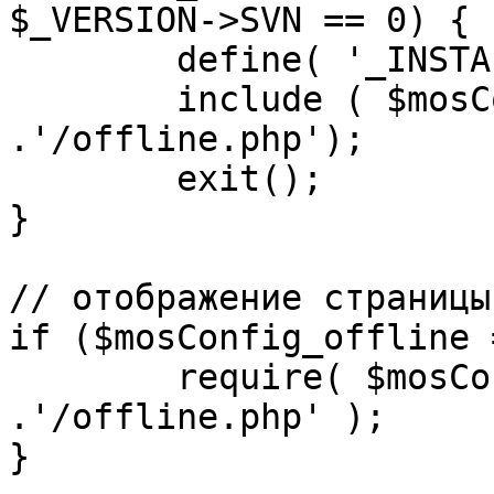
$_VERSION->SVN == 0) {

	define( '_INSTALL_CHECK', 1 );

	include ( $mosConfig_absolute_path 
.'/offline.php');

	exit();

}

// отображение страницы
if ($mosConfig_offline 
	require( $mosConfig_absolute_path 
.'/offline.php' );

}
