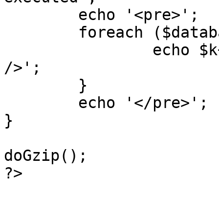
	echo '<pre>';

 	foreach ($database->_log as $k=>$sql) {

 		echo $k+1 . "\n" . $sql . '<hr 
/>';

	}

	echo '</pre>';

}

doGzip();

?>