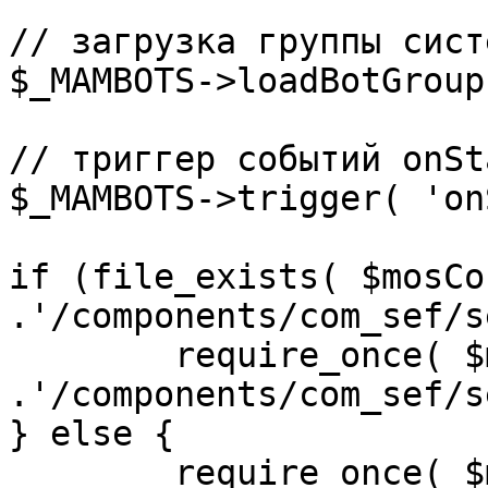
// загрузка группы сист
$_MAMBOTS->loadBotGroup
// триггер событий onSta
$_MAMBOTS->trigger( 'on
if (file_exists( $mosCo
.'/components/com_sef/s
	require_once( $mosConfig_absolute_path 
.'/components/com_sef/s
} else {

	require_once( $mosConfig_absolute_path 