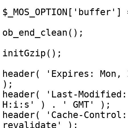
$_MOS_OPTION['buffer'] 
ob_end_clean();

initGzip();

header( 'Expires: Mon, 
);

header( 'Last-Modified:
H:i:s' ) . ' GMT' );

header( 'Cache-Control:
revalidate' );
