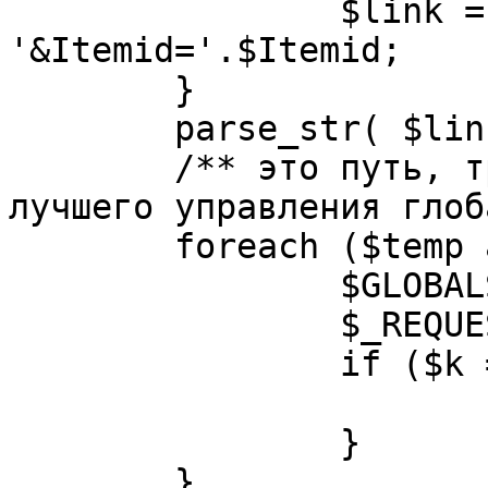
		$link = substr( $link, $pos+1 ). 
'&Itemid='.$Itemid;

	}

	parse_str( $link, $temp );

	/** это путь, требуется переделать для 
лучшего управления глоб
	foreach ($temp as $k=>$v) {

		$GLOBALS[$k] = $v;

		$_REQUEST[$k] = $v;

		if ($k == 'option') {

			$option = $v;
		}

	}
