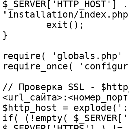
$_SERVER['HTTP_HOST'] .
"installation/index.php"
	exit();

}

require( 'globals.php' )
require_once( 'configur
// Проверка SSL - $http
<url_сайта>:<номер_порт
$http_host = explode(':
if( (!empty( $_SERVER['
$_SERVER['HTTPS'] ) != 