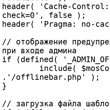
header( 'Cache-Control:
check=0', false );

header( 'Pragma: no-cac
// отображение предупре
при входе админа

if (defined( '_ADMIN_OF
	include( $mosConfig_absolute_path 
.'/offlinebar.php' );

}

// загрузка файла шаблон