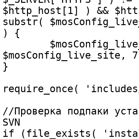
$http_host[1] ) && $htt
substr( $mosConfig_live
) {

	$mosConfig_live_site = 'https://'.substr( 
$mosConfig_live_site, 7 
}

require_once( 'includes
//Проверка подпаки уста
SVN

if (file_exists( 'insta