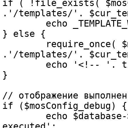
if ( !file_exists( $mos
.'/templates/'. $cur_te
	echo _TEMPLATE_WARN . $cur_template;

} else {

	require_once( $mosConfig_absolute_path 
.'/templates/'. $cur_te
	echo '<!-- '. time() .' -->';

}

// отображение выполнен
if ($mosConfig_debug) {

	echo $database->_ticker . ' queries 
executed';
