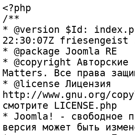
<?php

/**

* @version $Id: index.p
22:30:07Z friesengeist $
* @package Joomla RE

* @copyright Авторские 
Matters. Все права защи
* @license Лицензия 
http://www.gnu.org/copy
смотрите LICENSE.php

* Joomla! - свободное п
версия может быть измене