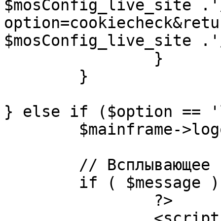
$mosConfig_live_site .'
option=cookiecheck&retu
$mosConfig_live_site .'
		}

	}

} else if ($option == '
	$mainframe->logout();

	// Всплывающее сообщение JS

	if ( $message ) {

		?>

		<script language="javascript" 