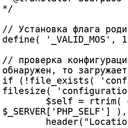
*/

// Установка флага роди
define( '_VALID_MOS', 1 
// проверка конфигураци
обнаружен, то загружает
if (!file_exists( 'conf
filesize( 'configuratio
	$self = rtrim( dirname( 
$_SERVER['PHP_SELF'] ),
	header("Location: http://" . 