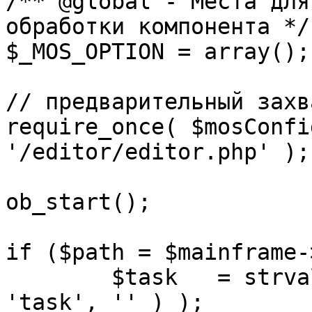
/** @global - Места для
обработки компонента */

$_MOS_OPTION = array();

// предварительный захв
require_once( $mosConfi
'/editor/editor.php' );

ob_start();		 

if ($path = $mainframe-
	$task 	= strval( mosGetParam( $_REQUEST, 
'task', '' ) );
