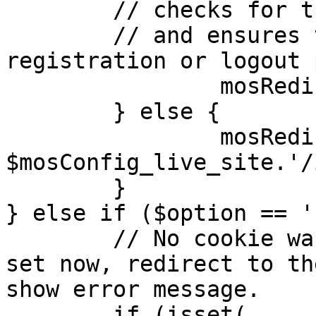
	// checks for the presence of a return url 

	// and ensures that this url is not the 
registration or logout 
		mosRedirect( $return );

	} else {

		mosRedirect( 
$mosConfig_live_site.'/
	}

} else if ($option == '
	// No cookie was set upon login. If it is 
set now, redirect to th
show error message.

	if (isset( 