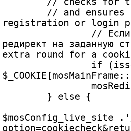
	// checks for the presence of a return url 

	// and ensures that this url is not the 
registration or login pa
		// Если sessioncookie существует, 
редирект на заданную ст
extra round for a cooki
		if (isset( 
$_COOKIE[mosMainFrame::
		mosRedirect( $return );

	} else {

			mosRedirect(
$mosConfig_live_site .'
option=cookiecheck&retu