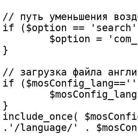
// путь уменьшения возд
if ($option == 'search')
	$option = 'com_search';

}

// загрузка файла англи
if ($mosConfig_lang=='')
	$mosConfig_lang = 'english';

}

include_once( $mosConfi
.'/language/' . $mosCon