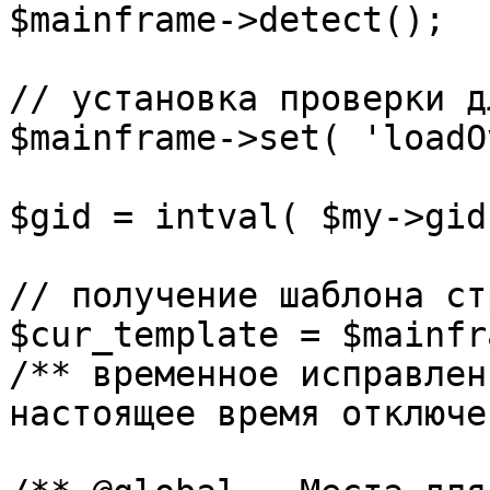
$mainframe->detect();

// установка проверки д
$mainframe->set( 'loadO
$gid = intval( $my->gid 
// получение шаблона ст
$cur_template = $mainfr
/** временное исправлен
настоящее время отключе