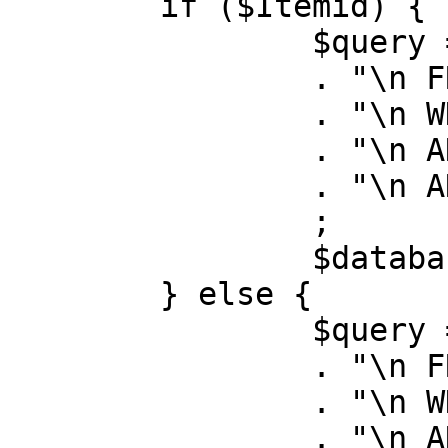
	if ($Itemid) {

		$query = "SELECT id, link"

		. "\n FROM #__menu"

		. "\n WHERE menutype = 'mainmenu'"

		. "\n AND id = " . (int) $Itemid

		. "\n AND published = 1"

		;

		$database->setQuery( $query );

	} else {

		$query = "SELECT id, link"

		. "\n FROM #__menu"

		. "\n WHERE menutype = 'mainmenu'"

		. "\n AND published = 1"
