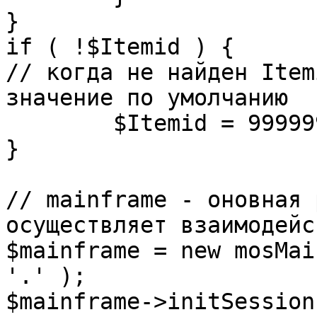
}

if ( !$Itemid ) {

// когда не найден Item
значение по умолчанию

	$Itemid = 99999999;

} 

// mainframe - оновная 
осуществляет взаимодейс
$mainframe = new mosMai
'.' );

$mainframe->initSession(