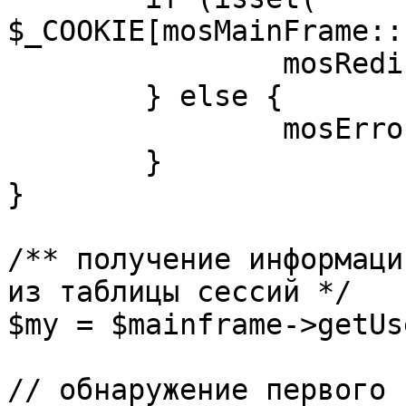
$_COOKIE[mosMainFrame::
		mosRedirect( $return );

	} else {

		mosErrorAlert( _ALERT_ENABLED );

	}

}

/** получение информаци
из таблицы сессий */

$my = $mainframe->getUs
// обнаружение первого 