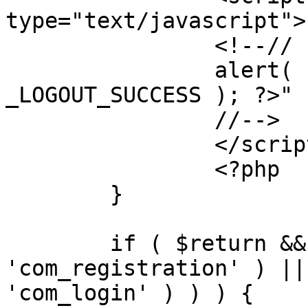
type="text/javascript">

		<!--//

		alert( "<?php echo addslashes( 
_LOGOUT_SUCCESS ); ?>" )
		//-->

		</script>

		<?php

	}

	if ( $return && !( strpos( $return, 
'com_registration' ) ||
'com_login' ) ) ) {
