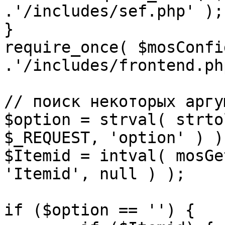
.'/includes/sef.php' );

}

require_once( $mosConfi
.'/includes/frontend.ph
// поиск некоторых аргу
$option = strval( strto
$_REQUEST, 'option' ) ) 
$Itemid = intval( mosGe
'Itemid', null ) );

if ($option == '') {
