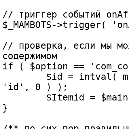
// триггер событий onAf
$_MAMBOTS->trigger( 'on
// проверка, если мы мо
содержимом

if ( $option == 'com_co
	$id = intval( mosGetParam( $_REQUEST, 
'id', 0 ) );

	$Itemid = $mainframe->getItemid( $id );

}

/** до сих пор правильн